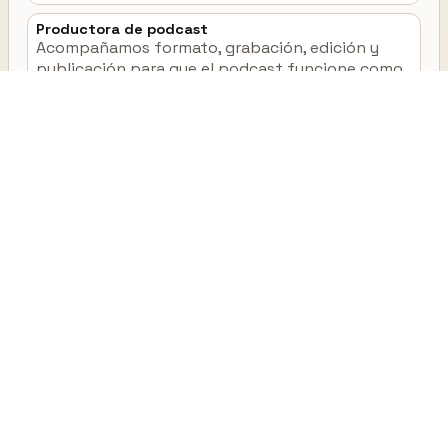
Productora de podcast
Acompañamos formato, grabación, edición y
publicación para que el podcast funcione como
activo de marca, no como una prueba aislada.
VER PRODUCTORA DE PODCAST
Estudio real en Moncloa - Aravaca, preparado para
marcas, equipos e invitados.