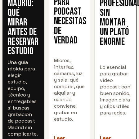
para
Madrid:
profesiona
podcast
qué
sin
necesitas
mirar
montar
de
antes de
un plató
verdad
reservar
enorme
estudio
Micros,
Una guía
interfaz,
Lo esencial
rápida para
cámaras, luz
para grabar
elegir
y sala: qué
vídeo
estudio,
comprar, qué
podcast con
equipo,
alquilar y
buen sonido,
técnico y
cuándo
imagen clara
entregables
conviene
y clips útiles
si buscas
grabar en
para redes.
grabacion
estudio.
de podcast
Madrid sin
complicarte.
Leer
Leer