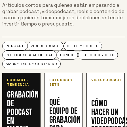
Artículos cortos para quienes están empezando a
grabar podcast, videopodcast, reels o contenido de
marca y quieren tomar mejores decisiones antes de
invertir tiempo o presupuesto.
PODCAST
VIDEOPODCAST
REELS Y SHORTS
INTELIGENCIA ARTIFICIAL
SONIDO
ESTUDIOS Y SETS
MARKETING DE CONTENIDO
PODCAST ·
ESTUDIOS Y
VIDEOPODCAST
TENDENCIA
SETS
Grabación
Qué
de
Cómo
equipo de
podcast
hacer un
grabación
en
videopodca