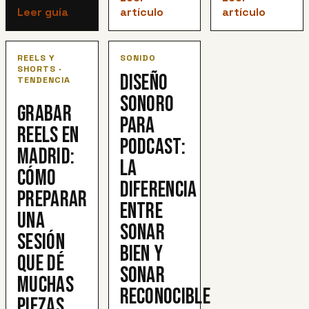
artículo
Leer guía
artículo
REELS Y
SONIDO
SHORTS ·
Diseño
TENDENCIA
sonoro
Grabar
para
reels en
podcast:
Madrid:
la
cómo
diferencia
preparar
entre
una
sonar
sesión
bien y
que dé
sonar
muchas
reconocible
piezas