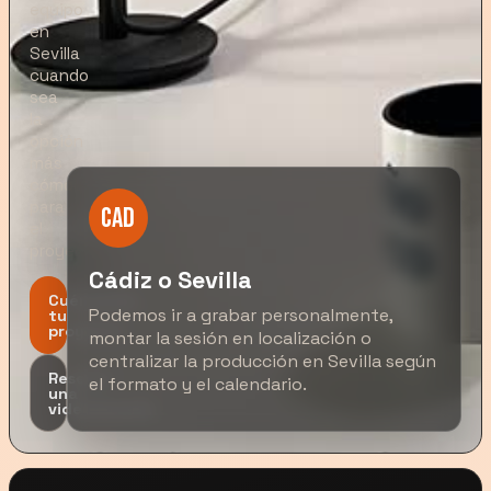
equipo
en
Sevilla
cuando
sea
la
opción
más
cómoda
para
CAD
el
proyecto.
Cádiz o Sevilla
Cuéntanos
Podemos ir a grabar personalmente,
tu
proyecto
montar la sesión en localización o
centralizar la producción en Sevilla según
Reserva
el formato y el calendario.
una
videollamada