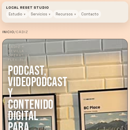
LOCAL RESET STUDIO
Estudio
Servicios
Recursos
Contacto
INICIO
/
CÁDIZ
CÁDIZ +
SEVILLA ·
OPERATIVA
FLEXIBLE
PODCAST,
VIDEOPODCAST
Y
CONTENIDO
DIGITAL
PARA