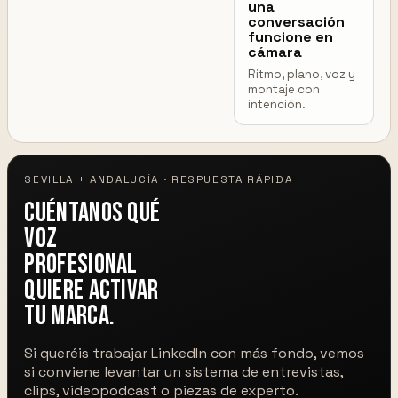
una
conversación
funcione en
cámara
Ritmo, plano, voz y
montaje con
intención.
SEVILLA + ANDALUCÍA · RESPUESTA RÁPIDA
Cuéntanos qué
voz
profesional
quiere activar
tu marca.
Si queréis trabajar LinkedIn con más fondo, vemos
si conviene levantar un sistema de entrevistas,
clips, videopodcast o piezas de experto.