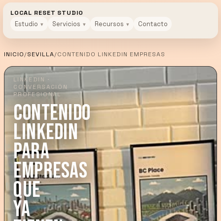
LOCAL RESET STUDIO
Estudio
Servicios
Recursos
Contacto
INICIO
/
SEVILLA
/
CONTENIDO LINKEDIN EMPRESAS
LINKEDIN ·
CONVERSACIÓN
PROFESIONAL
CONTENIDO
LINKEDIN
PARA
EMPRESAS
QUE
YA