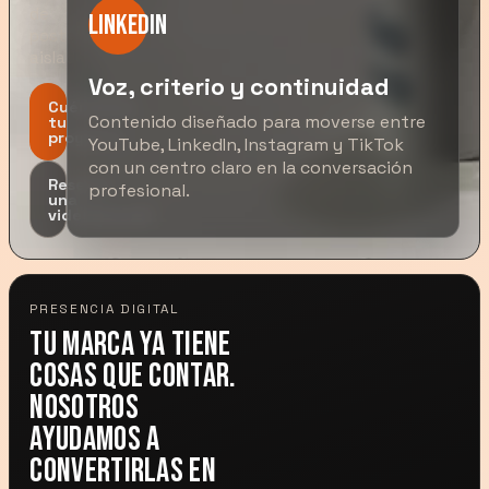
de
LinkedIn
posts
aislados.
Voz, criterio y continuidad
Cuéntanos
Contenido diseñado para moverse entre
tu
proyecto
YouTube, LinkedIn, Instagram y TikTok
con un centro claro en la conversación
Reserva
profesional.
una
videollamada
PRESENCIA DIGITAL
Tu marca ya tiene
cosas que contar.
Nosotros
ayudamos a
convertirlas en