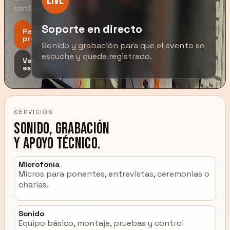
Live
contenido.
Soporte en directo
Pedir
propuesta
Sonido y grabación para que el evento se
escuche y quede registrado.
Ver
estudio
SERVICIOS
Sonido, grabación
y apoyo técnico.
Microfonía
Micros para ponentes, entrevistas, ceremonias o
charlas.
Sonido
Equipo básico, montaje, pruebas y control