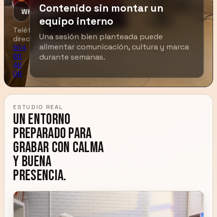
Contenido sin montar un
WhatsApp
equipo interno
Teléfono
Una sesión bien planteada puede
directo:
alimentar comunicación, cultura y marca
604
86
durante semanas.
46
08
ESTUDIO REAL
Un entorno
preparado para
grabar con calma
y buena
presencia.