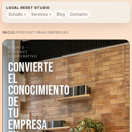
LOCAL RESET STUDIO
Estudio
Servicios
Blog
Contacto
INICIO
/
PODCAST PARA EMPRESAS
MADRID ·
PODCAST
CORPORATIVO
Convierte
el
conocimiento
de
tu
empresa